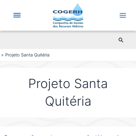
Saltar
para
o
Main
conteúdo
Men
Pesqui
Projeto Santa Quitéria
Projeto Santa
Quitéria