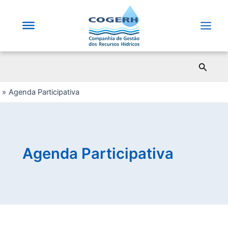
Saltar
para
o
Main
conteúdo
Men
Pesqui
Agenda Participativa
Agenda Participativa