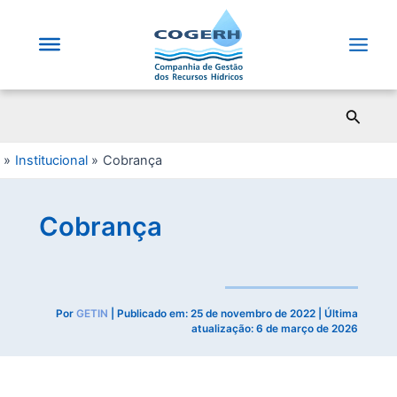
Saltar
para
o
Main
conteúdo
Men
Pesqui
Institucional
Cobrança
Cobrança
Por
GETIN
| Publicado em:
25 de novembro de 2022
| Última
atualização: 6 de março de 2026