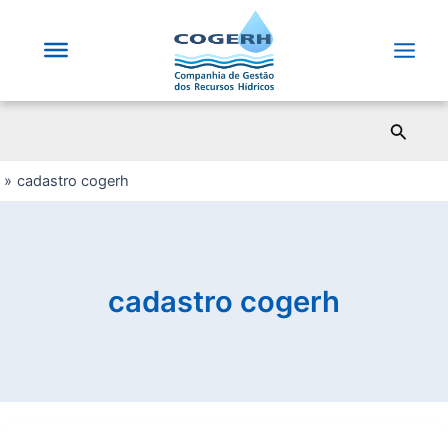
Saltar
para
o
Main
conteúdo
Men
Pesqui
cadastro cogerh
cadastro cogerh