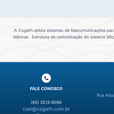
.A Cogerh utiliza sistemas de telecomunicações para
hídricas.
Estrutura de comuni
cação do sistema Sít
FALE CONOSCO
Rua Adua
(85) 3513-9099
csai@cogerh.com.br