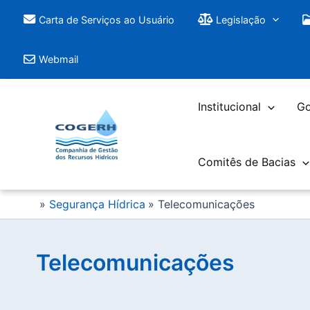
Saltar
Carta de Serviços ao Usuário
Legislação
para
o
Webmail
conteúdo
Institucional
Go
Comitês de Bacias
Segurança Hídrica
Telecomunicações
Telecomunicações