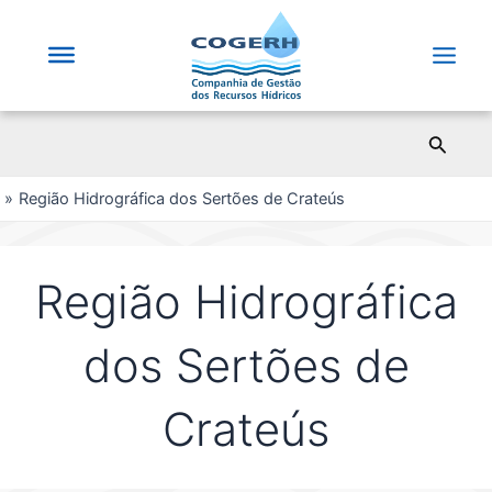
Saltar
para
o
Main
conteúdo
Men
Pesqui
Região Hidrográfica dos Sertões de Crateús
Região Hidrográfica
dos Sertões de
Crateús