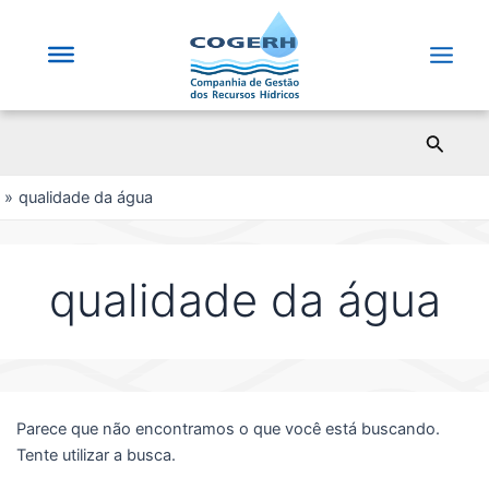
Saltar
para
o
Main
conteúdo
Men
Pesqui
qualidade da água
qualidade da água
Parece que não encontramos o que você está buscando.
Tente utilizar a busca.