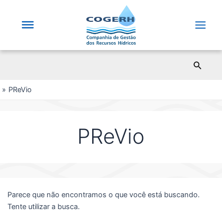
Saltar
para
o
Main
conteúdo
Men
Pesqui
PReVio
PReVio
Parece que não encontramos o que você está buscando.
Tente utilizar a busca.