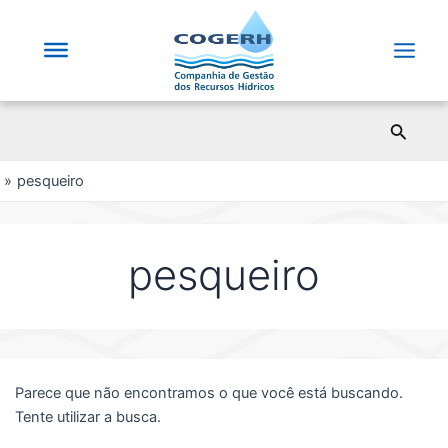
Saltar
para
o
Main
conteúdo
Men
Pesqui
pesqueiro
pesqueiro
Parece que não encontramos o que você está buscando.
Tente utilizar a busca.