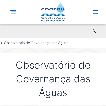
Saltar
para
o
Main
conteúdo
Men
Pesqui
Observatório de Governança das Águas
Observatório de
Governança das
Águas