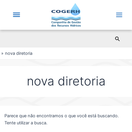
Saltar
para
o
Main
conteúdo
Men
Pesqui
nova diretoria
nova diretoria
Parece que não encontramos o que você está buscando.
Tente utilizar a busca.