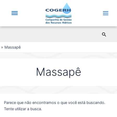
Saltar
para
o
Main
conteúdo
Men
Pesqui
Massapê
Massapê
Parece que não encontramos o que você está buscando.
Tente utilizar a busca.