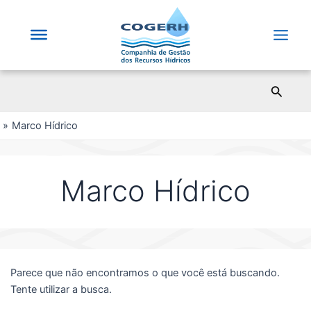
Saltar
para
o
Main
conteúdo
Men
Pesqui
Marco Hídrico
Marco Hídrico
Parece que não encontramos o que você está buscando.
Tente utilizar a busca.