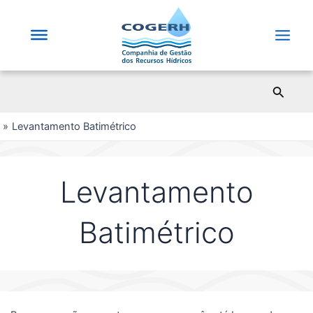
Saltar
para
o
Main
conteúdo
Men
Pesqui
Levantamento Batimétrico
Levantamento
Batimétrico