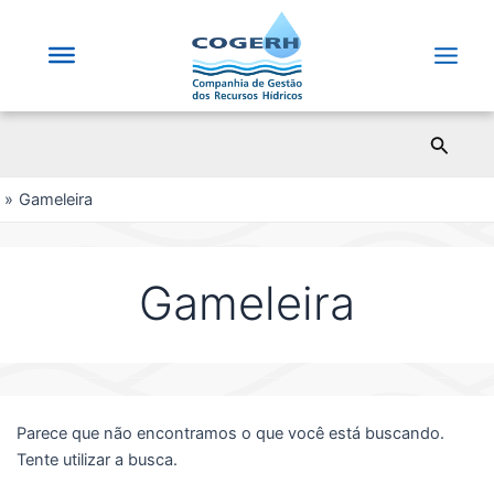
Saltar
para
o
Main
conteúdo
Men
Pesqui
Gameleira
Gameleira
Parece que não encontramos o que você está buscando.
Tente utilizar a busca.