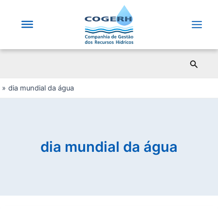
Saltar
para
o
Main
conteúdo
Men
Pesqui
dia mundial da água
dia mundial da água