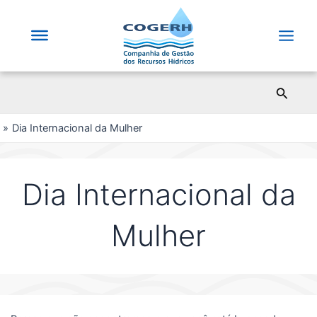
Saltar
para
o
Main
conteúdo
Men
Pesqui
Dia Internacional da Mulher
Dia Internacional da
Mulher