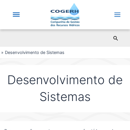
Saltar
para
o
Main
conteúdo
Men
Pesqui
Desenvolvimento de Sistemas
Desenvolvimento de
Sistemas