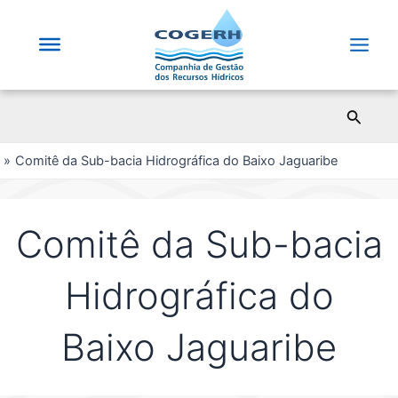
Saltar
para
o
Main
conteúdo
Men
Pesqui
Comitê da Sub-bacia Hidrográfica do Baixo Jaguaribe
Comitê da Sub-bacia
Hidrográfica do
Baixo Jaguaribe