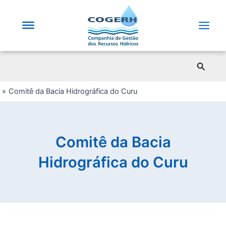
Saltar
para
o
Main
conteúdo
Men
Pesqui
Comitê da Bacia Hidrográfica do Curu
Comitê da Bacia
Hidrográfica do Curu