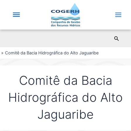
Saltar
para
o
Main
conteúdo
Men
Pesqui
Comitê da Bacia Hidrográfica do Alto Jaguaribe
Comitê da Bacia
Hidrográfica do Alto
Jaguaribe