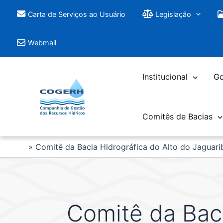
Saltar
Carta de Serviços ao Usuário
Legislação
para
o
Webmail
conteúdo
Institucional
Go
Comitês de Bacias
Comitê da Bacia Hidrográfica do Alto do Jaguari
Comitê da Baci