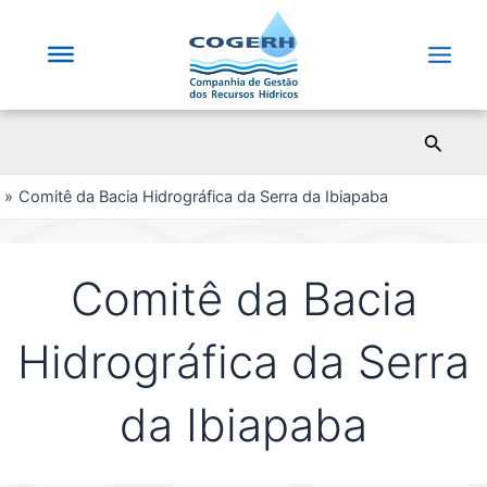
Saltar
para
o
Main
conteúdo
Men
Pesqui
Comitê da Bacia Hidrográfica da Serra da Ibiapaba
Comitê da Bacia
Hidrográfica da Serra
da Ibiapaba