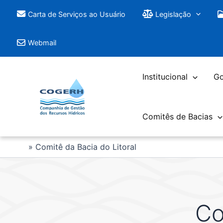
Saltar
Carta de Serviços ao Usuário
Legislação
para
o
Webmail
conteúdo
Institucional
Go
Comitês de Bacias
Comitê da Bacia do Litoral
Co