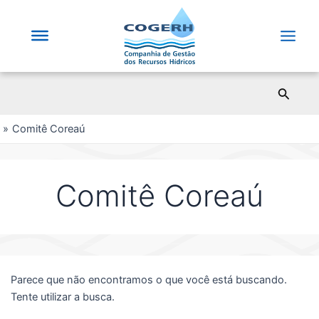
Saltar
para
o
Main
conteúdo
Men
Pesqui
Comitê Coreaú
Comitê Coreaú
Parece que não encontramos o que você está buscando.
Tente utilizar a busca.