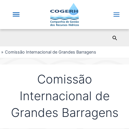
Saltar
para
o
Main
conteúdo
Men
Pesqui
Comissão Internacional de Grandes Barragens
Comissão
Internacional de
Grandes Barragens