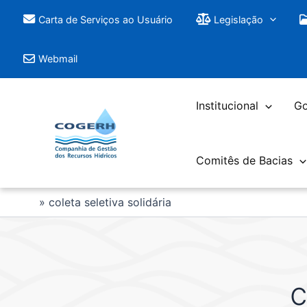
Saltar
Carta de Serviços ao Usuário
Legislação
para
o
Webmail
conteúdo
Institucional
Go
Comitês de Bacias
coleta seletiva solidária
c