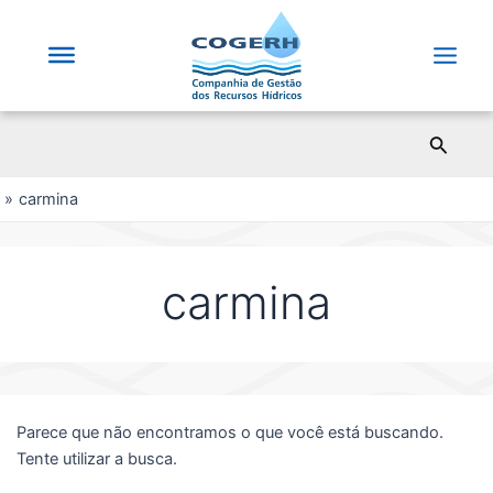
Saltar
para
o
Main
conteúdo
Men
Pesqui
carmina
carmina
Parece que não encontramos o que você está buscando.
Tente utilizar a busca.