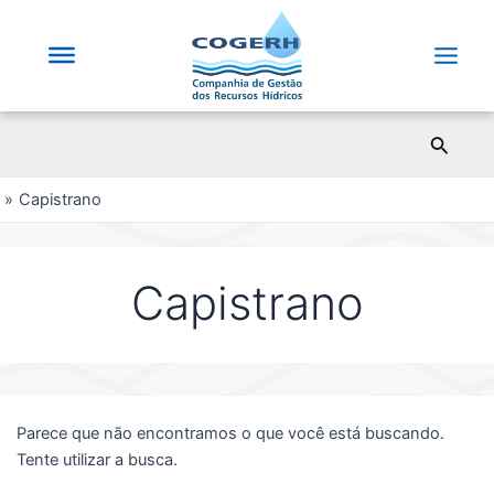
Saltar
para
o
Main
conteúdo
Men
Pesqui
Capistrano
Capistrano
Parece que não encontramos o que você está buscando.
Tente utilizar a busca.