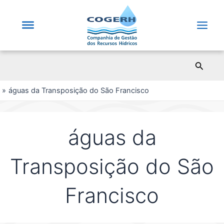
Saltar
para
o
Main
conteúdo
Men
Pesqui
águas da Transposição do São Francisco
águas da
Transposição do São
Francisco