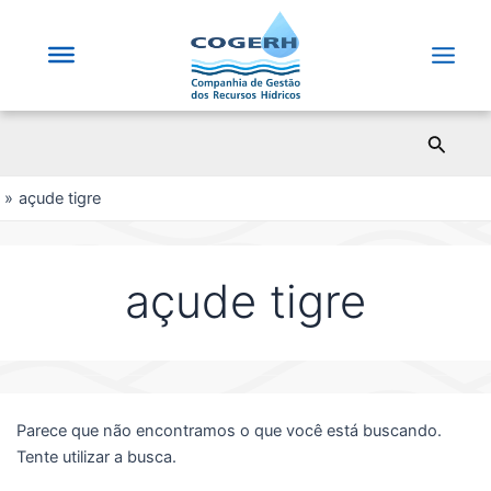
Saltar
para
o
Main
conteúdo
Men
Pesqui
açude tigre
açude tigre
Parece que não encontramos o que você está buscando.
Tente utilizar a busca.