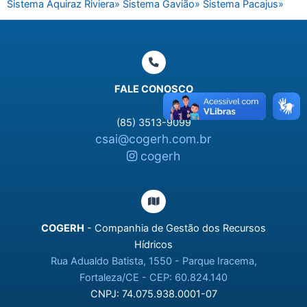
Sistema Aquiraz Riviera»
Sistema Gavião»
Sistema Pacajus»
FALE CONOSCO
(85) 3513-9099
csai@cogerh.com.br
cogerh
COGERH
- Companhia de Gestão dos Recursos
Hídricos
Rua Adualdo Batista, 1550 - Parque Iracema,
Fortaleza/CE - CEP: 60.824.140
CNPJ: 74.075.938.0001-07