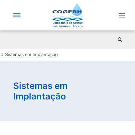
Saltar
para
o
Main
conteúdo
Men
Pesqui
Sistemas em Implantação
Sistemas em
Implantação