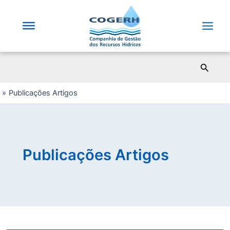
Saltar
para
o
Main
conteúdo
Men
Pesqui
Publicações Artigos
Publicações Artigos