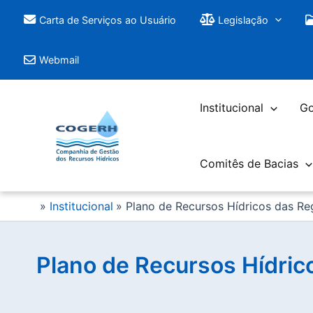
Saltar
Carta de Serviços ao Usuário
Legislação
para
o
Webmail
conteúdo
Institucional
Go
Comitês de Bacias
Institucional
Plano de Recursos Hídricos das Re
Plano de Recursos Hídric