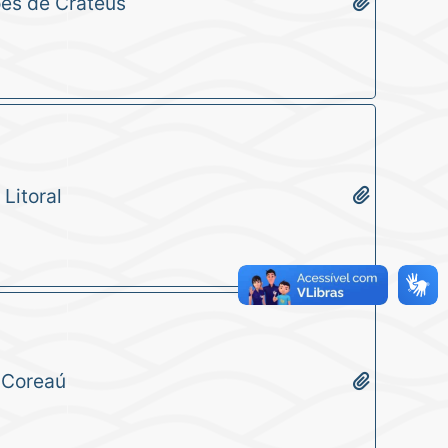
ões de Crateús
Litoral
 Coreaú