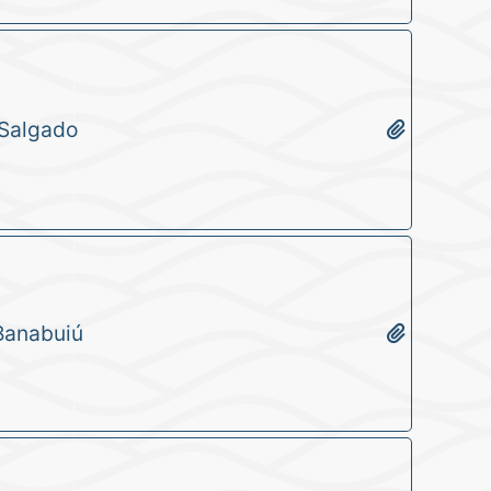
 Salgado
Banabuiú