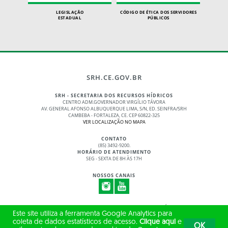
LEGISLAÇÃO
CÓDIGO DE ÉTICA DOS SERVIDORES
ESTADUAL
PÚBLICOS
SRH.CE.GOV.BR
SRH - SECRETARIA DOS RECURSOS HÍDRICOS
CENTRO ADM.GOVERNADOR VIRGÍLIO TÁVORA
AV. GENERAL AFONSO ALBUQUERQUE LIMA, S/N, ED. SEINFRA/SRH
CAMBEBA - FORTALEZA, CE. CEP 60822-325
VER LOCALIZAÇÃO NO MAPA
CONTATO
(85) 3492-9200.
HORÁRIO DE ATENDIMENTO
SEG - SEXTA DE 8H ÀS 17H
NOSSOS CANAIS
© 2017 - 2026 – GOVERNO DO ESTADO DO CEARÁ
Este site utiliza a ferramenta Google Analytics para
TODOS OS DIREITOS RESERVADOS
coleta de dados estatísticos de acesso.
Clique aqui
e
OK