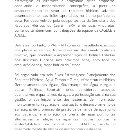
estratégicas as diretrizes e programas neles propostos,
adequando e modernizando concepções, a partir do
amadurecimento do setor de recursos hídricos, advindo,
essencialmente, das lições aprendidas no último período de
seca. Foi desenvolvido pela equipe técnica da Secretaria dos
Recursos Hídricos do Ceará – SRH e de suas vinculadas,
contando também com contribuições da equipe da CAGECE e
ADECE.
Define-se, portanto, o PAE – RH como um resultado executivo
dos planos existentes, tornando-se um documento prático e
objetivo, que orientará a implementação da Política Estadual
dos Recursos Hídricos nos próximos anos, com foco na
ampliação da segurança hídrica do Estado.
Foi organizado em seis Eixos Estratégicos: Planejamento dos
Recursos Hídricos; Água, Tempo e Clima; Infraestrutura Hídrica;
Gerenciamento das Águas; Governança das Água e Água e
outras Políticas Setoriais, onde considerou aspectos
quantitativos e qualitativos da água; a participação social na sua
gestão; o aperfeiçoamento dos sistemas de informação,
monitoramento, regulação e fiscalização; o desenvolvimento de
estratégias de promoção da gestão da demanda de água junto
aos usuários; a ampliação da oferta de água por fontes
alternativas; a relação da água com outras políticas; a
sustentabilidade institucional do SIGERH e, ainda, o
desenvolvimento de planos de gestão proativa da seca.