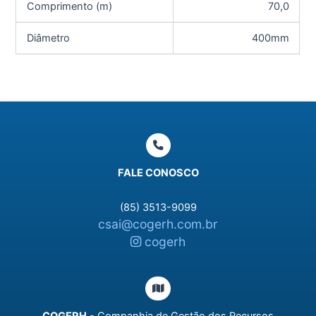
Comprimento (m)
70,0
Diâmetro
400mm
FALE CONOSCO
(85) 3513-9099
csai@cogerh.com.br
cogerh
COGERH
- Companhia de Gestão dos Recursos