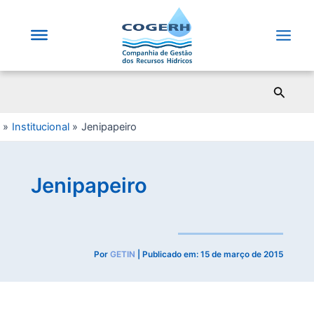
Saltar
para
o
Main
conteúdo
Men
Pesqui
Institucional
Jenipapeiro
Jenipapeiro
Por
GETIN
| Publicado em:
15 de março de 2015