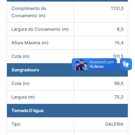
Comprimento do
1131,0
Coroamento (m)
Largura do Coroamento (m)
6,0
Altura Máxima (m)
15,4
Cota (m)
101,5
Sangradouro
Cota (m)
98,5
Largura (m)
75,0
Tomada D’água
Tipo
GALERIA