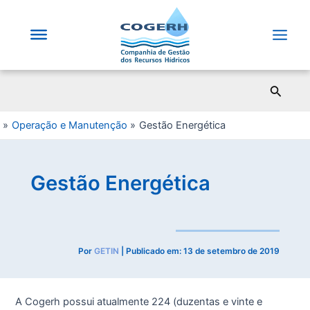
Saltar
para
o
Main
conteúdo
Men
Pesqui
Operação e Manutenção
Gestão Energética
Gestão Energética
Por
GETIN
| Publicado em:
13 de setembro de 2019
A Cogerh possui atualmente 224 (duzentas e vinte e