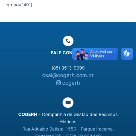
grupo=”49”]
FALE CONOSCO
(85) 3513-9099
csai@cogerh.com.br
cogerh
COGERH
- Companhia de Gestão dos Recursos
Hídricos
Rua Adualdo Batista, 1550 - Parque Iracema,