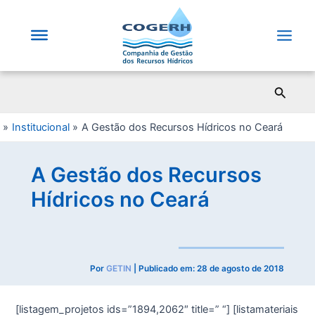
Saltar
para
o
Main
conteúdo
Men
Pesqui
Institucional
A Gestão dos Recursos Hídricos no Ceará
A Gestão dos Recursos
Hídricos no Ceará
Por
GETIN
| Publicado em:
28 de agosto de 2018
[listagem_projetos ids=”1894,2062″ title=” “] [listamateriais