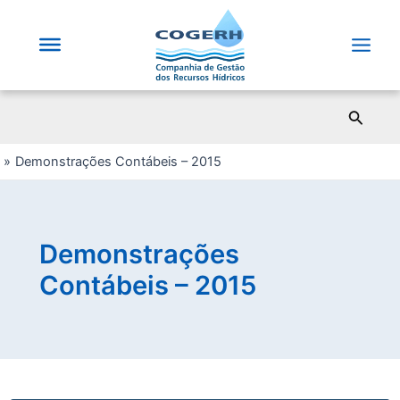
Saltar
para
o
Main
conteúdo
Men
Pesqui
Demonstrações Contábeis – 2015
Demonstrações
Contábeis – 2015