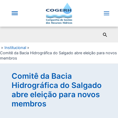
Saltar
para
o
Main
conteúdo
Men
Pesqui
Institucional
Comitê da Bacia Hidrográfica do Salgado abre eleição para novos
membros
Comitê da Bacia
Hidrográfica do Salgado
abre eleição para novos
membros