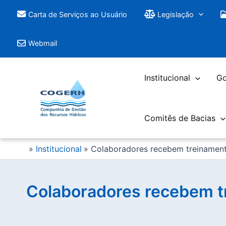
Saltar
Carta de Serviços ao Usuário
Legislação
para
o
Webmail
conteúdo
Institucional
Go
Comitês de Bacias
Institucional
Colaboradores recebem treinamento
Colaboradores recebem t