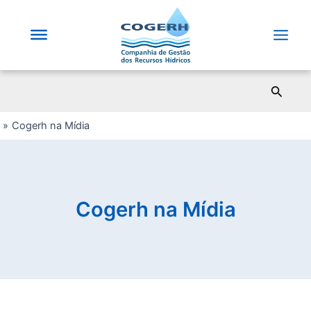
Saltar
para
o
Main
conteúdo
Men
Pesqui
Cogerh na Mídia
Cogerh na Mídia