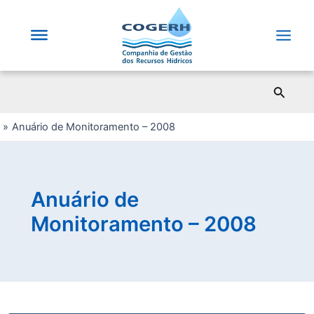
Saltar
para
o
Main
conteúdo
Men
Pesqui
Anuário de Monitoramento – 2008
Anuário de
Monitoramento – 2008